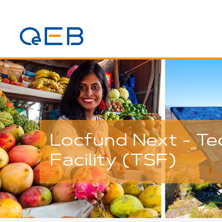
Locfund Next - Tec
Facility (TSF)