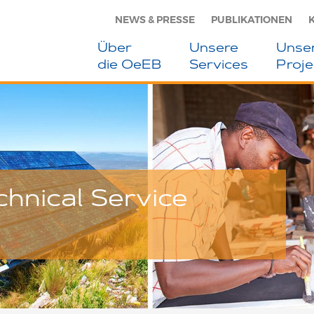
NEWS & PRESSE
PUBLIKATIONEN
Über
Unsere
Unse
die OeEB
Services
Proje
hnical Service