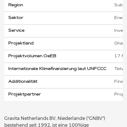
Region
Subsa
Sektor
Energ
Service
Invest
Projektland
Ghana
Projektvolumen OeEB
17 Mi
Internationale Klimafinanzierung laut UNFCCC
Teilwe
Additionalität
Finanz
Projektpartner
Propa
Gravita Netherlands BV, Niederlande ("GNBV")
bestehend seit 1992, ist eine 100%ige