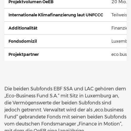
Projektvolumen OeEB
20 Mio. E
Internationale Klimafinanzierung laut UNFCCC
Teilweise
Additionalität
Finanziel
Fondsdomizil
Luxembu
Projektpartner
eco.busin
Die beiden Subfonds EBF SSA und LAC gehören dem
„Eco-Business Fund S.A.“ mit Sitz in Luxemburg an,
die Vermögenswerte der beiden Subfonds sind
jedoch getrennt. Verwaltet wird der als „eco.business
Fund“ gebrandete Fonds mit seinen beiden Subfonds
vom deutschen Fondsmanager „Finance in Motion“,
mit dem die OeEB eine langjährige