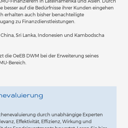
 KMU-Finanzierern in Lateinamerika und Asien. Durch
se besser auf die Bedürfnisse ihrer Kunden eingehen
 erhalten auch bisher benachteiligte
gang zu Finanzdienstleistungen.
 China, Sri Lanka, Indonesien und Kambodscha
ützt die OeEB DWM bei der Erweiterung seines
MU-Bereich.
nevaluierung
schenevaluierung durch unabhängige Experten
evanz, Effektivität, Effizienz, Wirkung und