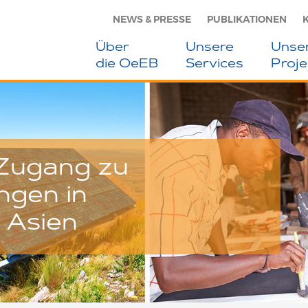
NEWS & PRESSE
PUBLIKATIONEN
Über
Unsere
Unse
die OeEB
Services
Proje
Zugang zu
ngen in
 Asien