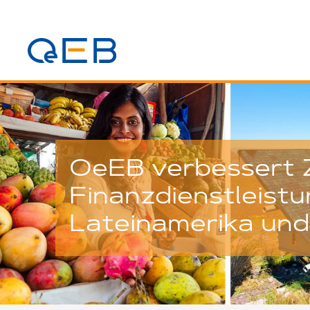
OeEB verbessert 
Finanzdienstleistu
Lateinamerika und