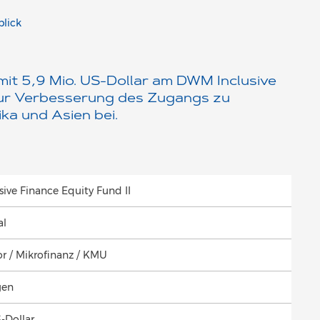
blick
mit 5,9 Mio. US-Dollar am DWM Inclusive
 zur Verbesserung des Zugangs zu
ka und Asien bei.
ive Finance Equity Fund II
al
or / Mikrofinanz / KMU
gen
-Dollar