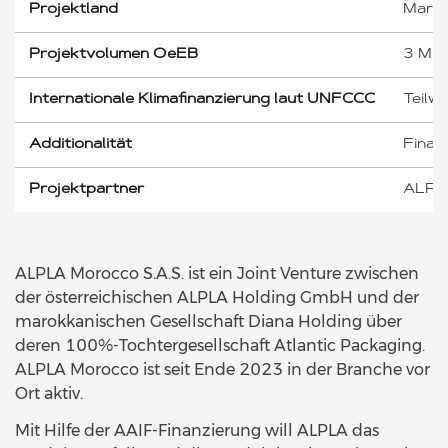
Projektland
Maro
Projektvolumen OeEB
3 Mio
Internationale Klimafinanzierung laut UNFCCC
Teilwe
Additionalität
Finanz
Projektpartner
ALPLA
ALPLA Morocco S.A.S. ist ein Joint Venture zwischen
der österreichischen ALPLA Holding GmbH und der
marokkanischen Gesellschaft Diana Holding über
deren 100%-Tochtergesellschaft Atlantic Packaging.
ALPLA Morocco ist seit Ende 2023 in der Branche vor
Ort aktiv.
Mit Hilfe der AAIF-Finanzierung will ALPLA das