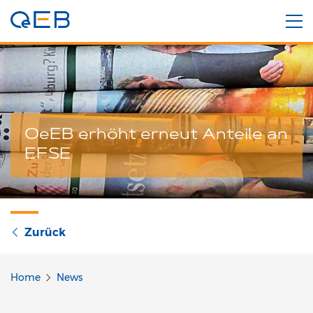
OeEB erhöht erneut Anteile an
EFSE
Zurück
Home
News