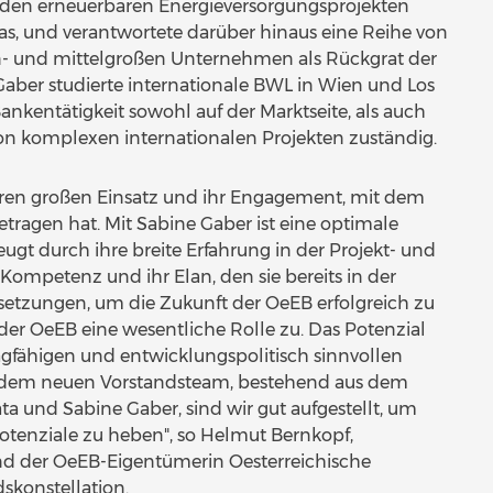
nden erneuerbaren Energieversorgungsprojekten
as, und verantwortete darüber hinaus eine Reihe von
in- und mittelgroßen Unternehmen als Rückgrat der
Gaber studierte internationale BWL in Wien und Los
nkentätigkeit sowohl auf der Marktseite, als auch
g von komplexen internationalen Projekten zuständig.
ren großen Einsatz und ihr Engagement, mit dem
tragen hat. Mit Sabine Gaber ist eine optimale
t durch ihre breite Erfahrung in der Projekt- und
Kompetenz und ihr Elan, den sie bereits in der
setzungen, um die Zukunft der OeEB erfolgreich zu
er OeEB eine wesentliche Rolle zu. Das Potenzial
ragfähigen und entwicklungspolitisch sinnvollen
Mit dem neuen Vorstandsteam, bestehend aus dem
a und Sabine Gaber, sind wir gut aufgestellt, um
otenziale zu heben", so Helmut Bernkopf,
and der OeEB-Eigentümerin Oesterreichische
skonstellation.