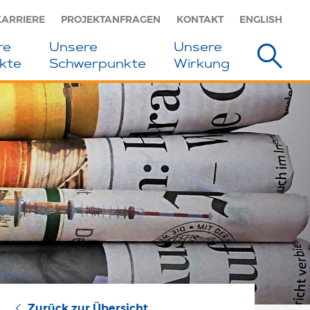
KARRIERE
PROJEKTANFRAGEN
KONTAKT
ENGLISH
re
Unsere
Unsere
kte
Schwerpunkte
Wirkung
Zurück zur Übersicht