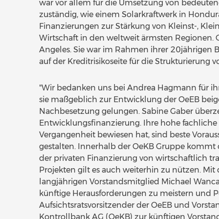
war vor allem für die Umsetzung von bedeute
zuständig, wie einem Solarkraftwerk in Hondur
Finanzierungen zur Stärkung von Kleinst-, Kle
Wirtschaft in den weltweit ärmsten Regionen. 
Angeles. Sie war im Rahmen ihrer 20jährigen Ba
auf der Kreditrisikoseite für die Strukturierun
"Wir bedanken uns bei Andrea Hagmann für ih
sie maßgeblich zur Entwicklung der OeEB beige
Nachbesetzung gelungen. Sabine Gaber überzeug
Entwicklungsfinanzierung. Ihre hohe fachliche 
Vergangenheit bewiesen hat, sind beste Voraus
gestalten. Innerhalb der OeKB Gruppe kommt d
der privaten Finanzierung von wirtschaftlich t
Projekten gilt es auch weiterhin zu nützen. 
langjährigen Vorstandsmitglied Michael Wancat
künftige Herausforderungen zu meistern und P
Aufsichtsratsvorsitzender der OeEB und Vorst
Kontrollbank AG (OeKB) zur künftigen Vorstand