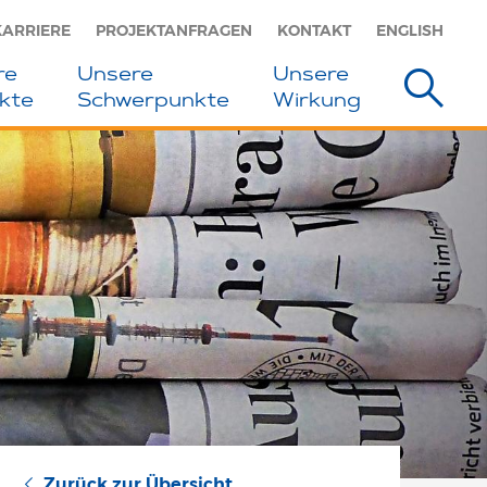
KARRIERE
PROJEKTANFRAGEN
KONTAKT
ENGLISH
re
Unsere
Unsere
kte
Schwerpunkte
Wirkung
Zurück zur Übersicht