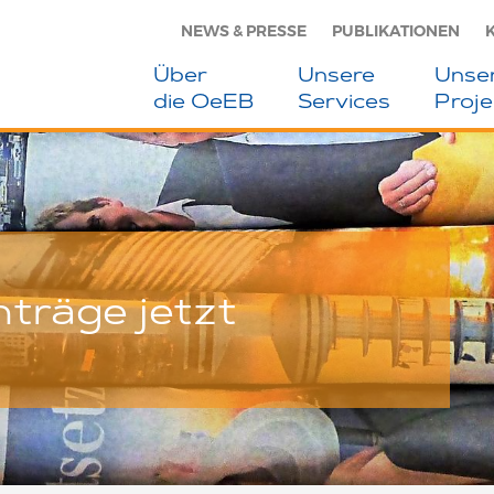
NEWS & PRESSE
PUBLIKATIONEN
Über
Unsere
Unse
die OeEB
Services
Proje
nträge jetzt